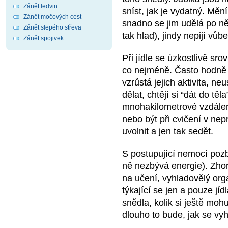
Zánět ledvin
sníst, jak je vydatný. Mění
Zánět močových cest
snadno se jim udělá po ně
Zánět slepého střeva
tak hlad), jindy nepijí vůb
Zánět spojivek
Při jídle se úzkostlivě sro
co nejméně. Často hodně 
vzrůstá jejich aktivita, n
dělat, chtějí si “dát do tě
mnohakilometrové vzdáleno
nebo být při cvičení v n
uvolnit a jen tak sedět.
S postupující nemocí pozbý
ně nezbývá energie). Zhor
na učení, vyhladovělý org
týkající se jen a pouze jíd
snědla, kolik si ještě mohu
dlouho to bude, jak se vy