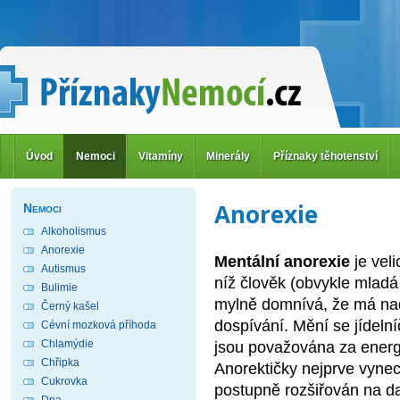
Úvod
Nemoci
Vitamíny
Minerály
Příznaky těhotenství
Anorexie
Nemoci
Alkoholismus
Anorexie
Mentální anorexie
je vel
Autismus
níž člověk (obvykle mladá
Bulimie
mylně domnívá, že má nad
Černý kašel
dospívání. Mění se jídelní
Cévní mozková příhoda
Chlamýdie
jsou považována za energe
Chřipka
Anorektičky nejprve vynech
Cukrovka
postupně rozšiřován na dalš