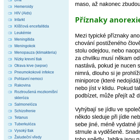
Dna
maso, až nakonec zbudou je
Hemeroidy
HIV (Aids)
Příznaky anorexi
Infarkt
Klíšťová encefalitida
Leukémie
Mezi typické příznaky ano
Meningitida
chování postiženého člově
Meningokok
stolu odejdou, nebo naopa
Menopauza (klimakteria)
za chvilku musí někam ode
Nízky krevní tlak
nastává, pokud je nucen st
Otrava krve (sepse)
Pneumokokové infekce
nimrá, dlouho si je prohlí
Pohlavní nemoci
miniporce (které nedojídá)
Rakovina
nebo jíst v klidu. Pokud 
Roztroušená mozkomíšní
podbízet, může přejít až d
skleróza
Salmonelóza
Vyhýbají se jídlu ve společ
Schizofrenie
někdo sleduje při jídle ne
Tetanus
sebe jiné, méně vydatné jí
Tuberkulóza
Vysoký tlak
strnule a vyděšeně. Snadno
Žaludeční vředy
toho snědly. Jablka jsou 