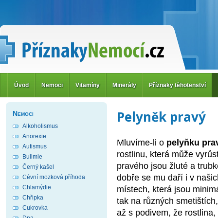
Úvod
Nemoci
Vitamíny
Minerály
Příznaky těhotenství
Pelyněk pravý
Nemoci
Alkoholismus
Anorexie
Mluvíme-li o
pelyňku pr
Autismus
rostlinu, která může vyrů
Bulimie
pravého jsou žluté a trubk
Černý kašel
dobře se mu daří i v naši
Cévní mozková příhoda
Chlamýdie
místech, která jsou mini
Chřipka
tak na různých smetištích
Cukrovka
až s podivem, že rostlina,