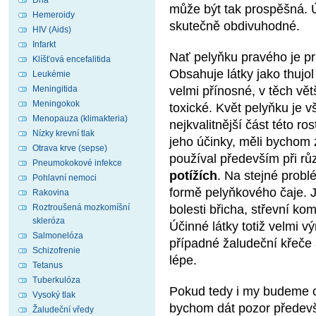
Dna
může být tak prospěšná. Ú
Hemeroidy
skutečně obdivuhodné.
HIV (Aids)
Infarkt
Nať pelyňku pravého je prá
Klíšťová encefalitida
Obsahuje látky jako thujol
Leukémie
Meningitida
velmi přínosné, v těch vět
Meningokok
toxické. Květ pelyňku je 
Menopauza (klimakteria)
nejkvalitnější část této r
Nízky krevní tlak
jeho účinky, měli bychom z
Otrava krve (sepse)
používal především při r
Pneumokokové infekce
potížích
. Na stejné probl
Pohlavní nemoci
formě pelyňkového čaje. Je
Rakovina
Roztroušená mozkomíšní
bolesti břicha, střevní ko
skleróza
Účinné látky totiž velmi 
Salmonelóza
případné žaludeční křeče 
Schizofrenie
lépe.
Tetanus
Tuberkulóza
Pokud tedy i my budeme c
Vysoký tlak
bychom dát pozor předevší
Žaludeční vředy