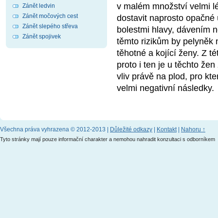
v malém množství velmi l
Zánět ledvin
Zánět močových cest
dostavit naprosto opačné ú
Zánět slepého střeva
bolestmi hlavy, dávením n
Zánět spojivek
těmto rizikům by pelyněk
těhotné a kojící ženy. Z té
proto i ten je u těchto že
vliv právě na plod, pro kt
velmi negativní následky.
Všechna práva vyhrazena © 2012-2013 |
Důležité odkazy
|
Kontakt
|
Nahoru ↑
Tyto stránky mají pouze informační charakter a nemohou nahradit konzultaci s odborníkem