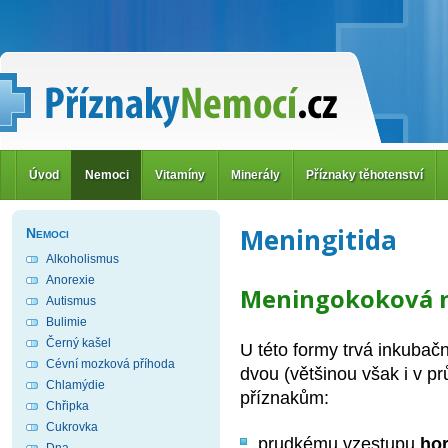
Úvod
Nemoci
Vitamíny
Minerály
Příznaky těhotenství
Meningitida
Nemoci
Alkoholismus
Anorexie
Meningokoková m
Autismus
Bulimie
Černý kašel
U této formy trvá inkubač
Cévní mozková příhoda
dvou (většinou však i v p
Chlamýdie
příznakům:
Chřipka
Cukrovka
prudkému vzestupu
ho