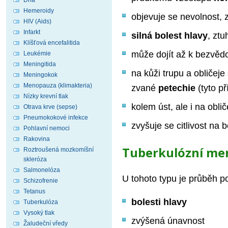
Dna
Hemeroidy
objevuje se nevolnost, 
HIV (Aids)
Infarkt
silná bolest hlavy
, ztu
Klíšťová encefalitida
může dojít až k bezvěd
Leukémie
Meningitida
na kůži trupu a obličej
Meningokok
Menopauza (klimakteria)
zvané
petechie
(tyto př
Nízky krevní tlak
kolem úst, ale i na obli
Otrava krve (sepse)
Pneumokokové infekce
zvyšuje se citlivost na b
Pohlavní nemoci
Rakovina
Tuberkulózní men
Roztroušená mozkomíšní
skleróza
Salmonelóza
U tohoto typu je průběh po
Schizofrenie
Tetanus
bolesti hlavy
Tuberkulóza
Vysoký tlak
zvýšená únavnost
Žaludeční vředy