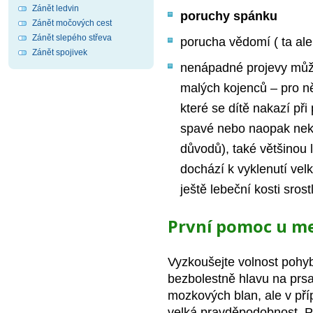
Zánět ledvin
poruchy spánku
Zánět močových cest
Zánět slepého střeva
porucha vědomí ( ta ale
Zánět spojivek
nenápadné projevy mů
malých kojenců – pro n
které se dítě nakazí př
spavé nebo naopak nekli
důvodů), také většinou 
dochází k vyklenutí velk
ještě lebeční kosti srost
První pomoc u me
Vyzkoušejte volnost pohy
bezbolestně hlavu na prs
mozkových blan, ale v pří
velká pravděpodobnost. Po