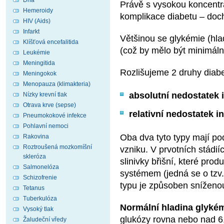
Dna
Právě s vysokou koncentrac
Hemeroidy
komplikace diabetu – doch
HIV (Aids)
Infarkt
Většinou se glykémie (hla
Klíšťová encefalitida
(což by mělo být minimáln
Leukémie
Meningitida
Rozlišujeme 2 druhy diabe
Meningokok
Menopauza (klimakteria)
absolutní nedostatek 
Nízky krevní tlak
Otrava krve (sepse)
relativní nedostatek i
Pneumokokové infekce
Pohlavní nemoci
Oba dva tyto typy mají p
Rakovina
Roztroušená mozkomíšní
vzniku. V prvotních stádií
skleróza
slinivky břišní, které pro
Salmonelóza
systémem (jedná se o tzv. 
Schizofrenie
typu je způsoben sníženou c
Tetanus
Tuberkulóza
Normální hladina glyké
Vysoký tlak
glukózy rovna nebo nad 6,
Žaludeční vředy