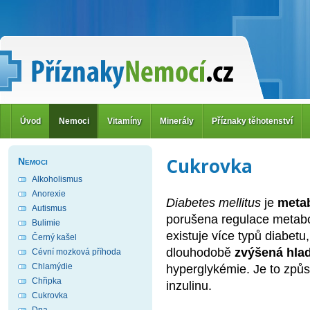
Úvod
Nemoci
Vitamíny
Minerály
Příznaky těhotenství
Cukrovka
Nemoci
Alkoholismus
Anorexie
Diabetes mellitus
je
meta
Autismus
porušena regulace metabo
Bulimie
existuje více typů diabetu
Černý kašel
dlouhodobě
zvýšená hlad
Cévní mozková příhoda
Chlamýdie
hyperglykémie. Je to zp
Chřipka
inzulinu.
Cukrovka