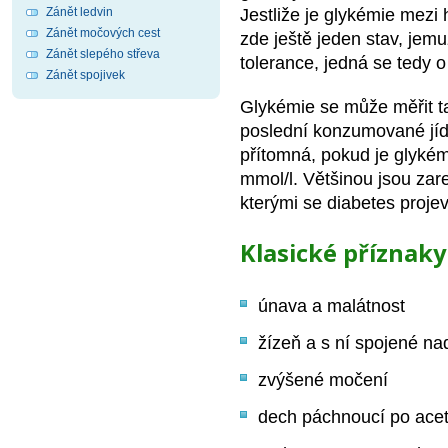
Zánět ledvin
Jestliže je glykémie mezi
Zánět močových cest
zde ještě jeden stav, jem
Zánět slepého střeva
tolerance, jedná se tedy 
Zánět spojivek
Glykémie se může měřit t
poslední konzumované jíd
přítomná, pokud je glyké
mmol/l. Většinou jsou zar
kterými se diabetes projev
Klasické příznak
únava a malátnost
žízeň a s ní spojené na
zvýšené močení
dech páchnoucí po ace